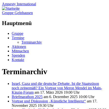
Amnesty
International
Gruppe Gelnhausen
Hauptmenü
Zum
Gruppe
Inhalt
Termine
springen
Terminarchiv
Aktionen
Mitmachen
Spenden
Kontakt
Terminarchiv
Israel, Gaza und die deutsche Debatte. Ist die Staatsräson
noch zeitgemäß? Ein Vortrag von Meron Mendel im Main-
Kinzig-Forum
am 17. März 2026 19:00 Uhr
Briefmarathon 2025
am 6. Dezember 2025 10:00 Uhr
Vortrag und Diskussion „Künstliche Intelligenz“
am 17.
November 2025 19:30 Uhr