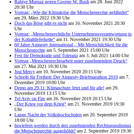
Rabiye Murnaz gegen George W. Bush
am 28. Juni 2022
20:30 Uhr
Vortrag: „Wie die Klimakrise die Menschenrechte gefährdet“
am 29. März 2022 19:30 Uhr
Doch das Böse gibt es nicht
am 16. November 2021 20:30
Uhr
Vortrag: „Menschenrechtliche Unternehmensverantwortung in
der Kobaltlieferkette“
am 11. November 2021 19:30 Uhr
60 Jahre Amnesty International – Mit Menschlichkeit für die
Menschenrechte
am 5. September 2021 15:00 Uhr
Fest für Demokratie und Toleranz
am 3. Juli 2021 14:00 Uhr
Vortrag „Menschenrechtsarbeit unter zunehmendem Druck“
am 27. Mai 2021 19:30 Uhr
Just Mercy
am 10. November 2020 20:15 Uhr
Schreib für Freiheit: Der Amnesty-Briefmarathon 2019
am 7.
Dezember 2019 10:00 Uhr
Demo am 29.11: Klimaschutz Jetzt und für alle!
am 29.
November 2019 13:15 Uhr
Tel Aviv on Fire
am 26. November 2019 20:15 Uhr
„Der Krieg vor dem Krieg“
am 21. November 2019 19:30
Uhr
Lange Nacht der Volkshochschulen
am 20. September 2019
18:00 Uhr
Inwiefern werden durch den zunehmenden Rechtspopulismus
die Menschenrechte ausgehöhlt?
am 2. September 2019 19:30