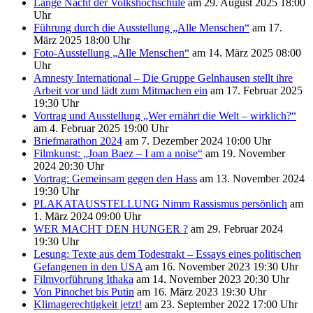
Lange Nacht der Volkshochschule
am 29. August 2025 18:00
Uhr
Führung durch die Ausstellung „Alle Menschen“
am 17.
März 2025 18:00 Uhr
Foto-Ausstellung „Alle Menschen“
am 14. März 2025 08:00
Uhr
Amnesty International – Die Gruppe Gelnhausen stellt ihre
Arbeit vor und lädt zum Mitmachen ein
am 17. Februar 2025
19:30 Uhr
Vortrag und Ausstellung „Wer ernährt die Welt – wirklich?“
am 4. Februar 2025 19:00 Uhr
Briefmarathon 2024
am 7. Dezember 2024 10:00 Uhr
Filmkunst: „Joan Baez – I am a noise“
am 19. November
2024 20:30 Uhr
Vortrag: Gemeinsam gegen den Hass
am 13. November 2024
19:30 Uhr
PLAKATAUSSTELLUNG Nimm Rassismus persönlich
am
1. März 2024 09:00 Uhr
WER MACHT DEN HUNGER ?
am 29. Februar 2024
19:30 Uhr
Lesung: Texte aus dem Todestrakt – Essays eines politischen
Gefangenen in den USA
am 16. November 2023 19:30 Uhr
Filmvorführung Ithaka
am 14. November 2023 20:30 Uhr
Von Pinochet bis Putin
am 16. März 2023 19:30 Uhr
Klimagerechtigkeit jetzt!
am 23. September 2022 17:00 Uhr