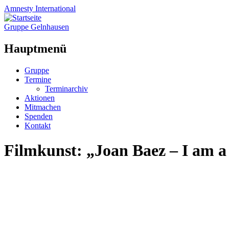
Amnesty
International
Gruppe Gelnhausen
Hauptmenü
Zum
Gruppe
Inhalt
Termine
springen
Terminarchiv
Aktionen
Mitmachen
Spenden
Kontakt
Filmkunst: „Joan Baez – I am a