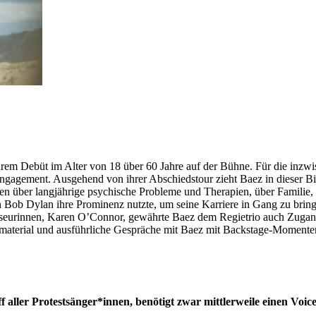
ihrem Debüt im Alter von 18 über 60 Jahre auf der Bühne. Für die inzwi
ngagement. Ausgehend von ihrer Abschiedstour zieht Baez in dieser Bio
ht offen über langjährige psychische Probleme und Therapien, über Fami
gen Bob Dylan ihre Prominenz nutzte, um seine Karriere in Gang zu bri
isseurinnen, Karen O’Connor, gewährte Baez dem Regietrio auch Zugang
aterial und ausführliche Gespräche mit Baez mit Backstage-Momenten der
ff aller Protestsänger*innen, benötigt zwar mittlerweile einen Voi