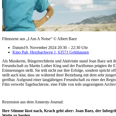
Filmszene aus „I Am A Noise“ © Albert Baez
Datum
19. November 2024 20:30
–
22:30 Uhr
Kino Pali, Herzbachweg 1, 63571 Gelnhausen
Als Musikerin, Bürgerrechtlerin und Aktivistin stand Joan Baez seit 
Freundschaft zu Martin Luther King und der Pazifismus prägten ihr E
Erinnerungen stellt. Sie teilt nicht nur ihre Erfolge, sondern spric
stellt auch klar, dass sie während ihrer Beziehung mit dem sehr jun
greifbar. Aufgrund einer langjährigen Freundschaft zu einer der Reg
Film verwebt Tagebuchtexte, eine Fülle von teils ungezeigtem Archivm
Rezension aus dem Amnesty-Journal:
Ihre Stimme lässt nach, Krach geht aber: Joan Baez, der Inbegri
Wette zu heulen.