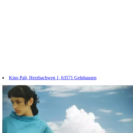
Kino Pali, Herzbachweg 1, 63571 Gelnhausen