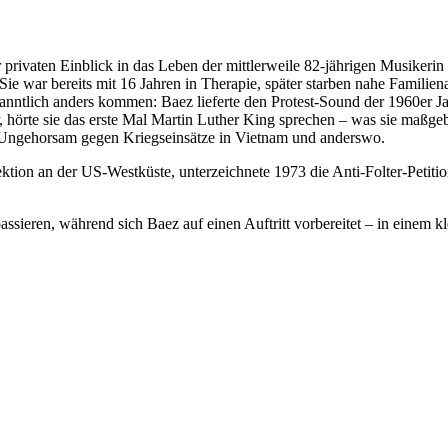
r privaten Einblick in das Leben der mittlerweile 82-jährigen Musikerin
e war bereits mit 16 Jahren in Therapie, später starben nahe Familiena
kanntlich anders kommen: Baez lieferte den Protest-Sound der 1960er J
 hörte sie das erste Mal Martin Luther King sprechen – was sie maßgebl
en Ungehorsam gegen Kriegseinsätze in Vietnam und anderswo.
ektion an der US-Westküste, unterzeichnete 1973 die Anti-Folter-Petiti
assieren, während sich Baez auf einen Auftritt vorbereitet – in einem 