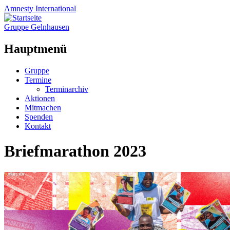
Amnesty
International
Gruppe Gelnhausen
Hauptmenü
Zum
Gruppe
Inhalt
Termine
springen
Terminarchiv
Aktionen
Mitmachen
Spenden
Kontakt
Briefmarathon 2023