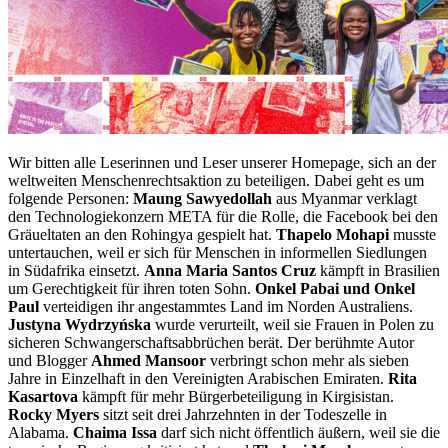
Wir bitten alle Leserinnen und Leser unserer Homepage, sich an der
weltweiten Menschenrechtsaktion zu beteiligen. Dabei geht es um
folgende Personen:
Maung Sawyedollah
aus Myanmar verklagt
den Technologiekonzern META für die Rolle, die Facebook bei den
Gräueltaten an den Rohingya gespielt hat.
Thapelo Mohapi
musste
untertauchen, weil er sich für Menschen in informellen Siedlungen
in Südafrika einsetzt.
Anna Maria Santos Cruz
kämpft in Brasilien
um Gerechtigkeit für ihren toten Sohn.
Onkel Pabai und Onkel
Paul
verteidigen ihr angestammtes Land im Norden Australiens.
Justyna Wydrzyńska
wurde verurteilt, weil sie Frauen in Polen zu
sicheren Schwangerschaftsabbrüchen berät. Der berühmte Autor
und Blogger
Ahmed Mansoor
verbringt schon mehr als sieben
Jahre in Einzelhaft in den Vereinigten Arabischen Emiraten.
Rita
Kasartova
kämpft für mehr Bürgerbeteiligung in Kirgisistan.
Rocky Myers
sitzt seit drei Jahrzehnten in der Todeszelle in
Alabama.
Chaima Issa
darf sich nicht öffentlich äußern, weil sie die