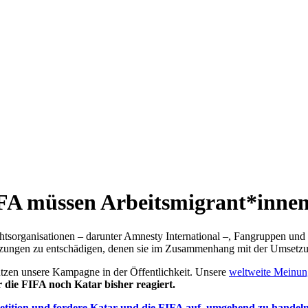
A müssen Arbeitsmigrant*innen
tsorganisationen – darunter Amnesty International –, Fangruppen und
tzungen zu entschädigen, denen sie im Zusammenhang mit der Umsetzung
tzen unsere Kampagne in der Öffentlichkeit. Unsere
weltweite Meinu
die FIFA noch Katar bisher reagiert.
Petition und fordere Katar und die FIFA auf, umgehend zu handeln