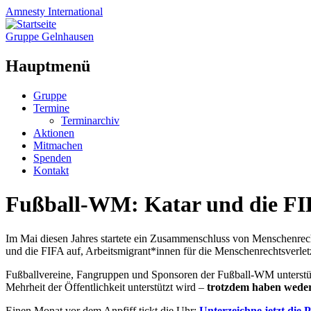
Amnesty
International
Gruppe Gelnhausen
Hauptmenü
Zum
Gruppe
Inhalt
Termine
springen
Terminarchiv
Aktionen
Mitmachen
Spenden
Kontakt
Fußball-WM: Katar und die FIF
Im Mai diesen Jahres startete ein Zusammenschluss von Menschenrech
und die FIFA auf, Arbeitsmigrant*innen für die Menschenrechtsverle
Fußballvereine, Fangruppen und Sponsoren der Fußball-WM unterstü
Mehrheit der Öffentlichkeit unterstützt wird –
trotzdem haben weder 
Einen Monat vor dem Anpfiff tickt die Uhr:
Unterzeichne jetzt die 